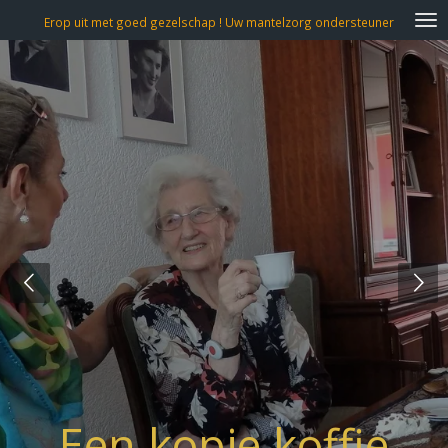
Ga
Erop uit met goed gezelschap ! Uw mantelzorg ondersteuner
direct
naar
de
hoofdinhoud
Een kopje koffie